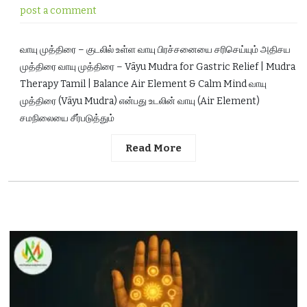
post a comment
வாயு முத்திரை – குடலில் உள்ள வாயு பிரச்சனையை சரிசெய்யும் அதிசய
முத்திரை வாயு முத்திரை – Vāyu Mudra for Gastric Relief | Mudra
Therapy Tamil | Balance Air Element & Calm Mind வாயு
முத்திரை (Vāyu Mudra) என்பது உடலின் வாயு (Air Element)
சமநிலையை சீர்படுத்தும்
Read More