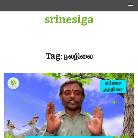
Skip
to
srinesiga
content
Tag:
நலநிலை