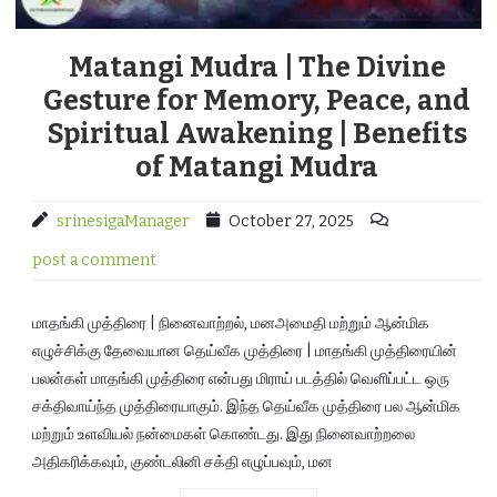
Matangi Mudra | The Divine
Gesture for Memory, Peace, and
Spiritual Awakening | Benefits
of Matangi Mudra
srinesigaManager
October 27, 2025
post a comment
மாதங்கி முத்திரை | நினைவாற்றல், மனஅமைதி மற்றும் ஆன்மிக
எழுச்சிக்கு தேவையான தெய்வீக முத்திரை | மாதங்கி முத்திரையின்
பலன்கள் மாதங்கி முத்திரை என்பது மிராய் படத்தில் வெளிப்பட்ட ஒரு
சக்திவாய்ந்த முத்திரையாகும். இந்த தெய்வீக முத்திரை பல ஆன்மிக
மற்றும் உளவியல் நன்மைகள் கொண்டது. இது நினைவாற்றலை
அதிகரிக்கவும், குண்டலினி சக்தி எழுப்பவும், மன