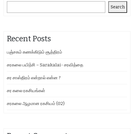
Search
Recent Posts
பஞ்சகம் கணக்கிடும் சூத்திரம்
சரகலை பயிற்சி – Sarakalai- சரவித்தை
சர சாஸ்திரம் என்றால் என்ன ?
சர கலை ரகசியங்கள்
சரகலை ஆழமான ரகசியம் (02)