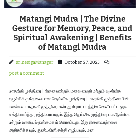
Matangi Mudra | The Divine
Gesture for Memory, Peace, and
Spiritual Awakening | Benefits
of Matangi Mudra
srinesigaManager
October 27, 2025
post a comment
மாதங்கி முத்திரை | நினைவாற்றல், மனஅமைதி மற்றும் ஆன்மிக
எழுச்சிக்கு தேவையான தெய்வீக முத்திரை | மாதங்கி முத்திரையின்
பலன்கள் மாதங்கி முத்திரை என்பது மிராய் படத்தில் வெளிப்பட்ட ஒரு
சக்திவாய்ந்த முத்திரையாகும். இந்த தெய்வீக முத்திரை பல ஆன்மிக
மற்றும் உளவியல் நன்மைகள் கொண்டது. இது நினைவாற்றலை
அதிகரிக்கவும், குண்டலினி சக்தி எழுப்பவும், மன