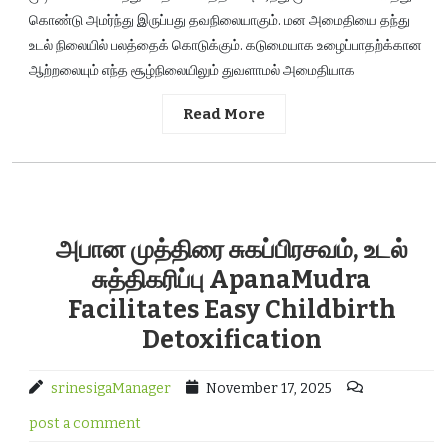
கொண்டு அமர்ந்து இருப்பது தவநிலையாகும். மன அமைதியை தந்து
உடல் நிலையில் பலத்தைக் கொடுக்கும். கடுமையாக உழைப்பாதற்க்கான
ஆற்றலையும் எந்த சூழ்நிலையிலும் துவளாமல் அமைதியாக
Read More
அபான முத்திரை சுகப்பிரசவம், உடல்
சுத்திகரிப்பு ApanaMudra
Facilitates Easy Childbirth
Detoxification
srinesigaManager
November 17, 2025
post a comment