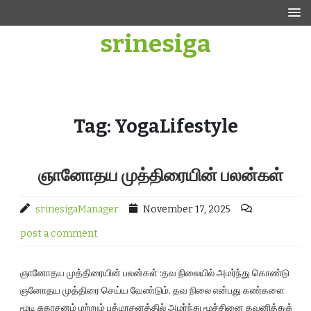
Skip
to
srinesiga
content
Tag:
YogaLifestyle
ஞானோதய முத்திரையின் பலன்கள்
srinesigaManager
November 17, 2025
post a comment
ஞானோதய முத்திரையின் பலன்கள் :தவ நிலையில் அமர்ந்து கொண்டு
ஞனோதய முத்திரை செய்ய வேண்டும். தவ நிலை என்பது கண்களை
மூடி சுகாசனம் மற்றும் பத்மாசனத்தில் அமர்ந்து மூச்சினை கவனித்துக்