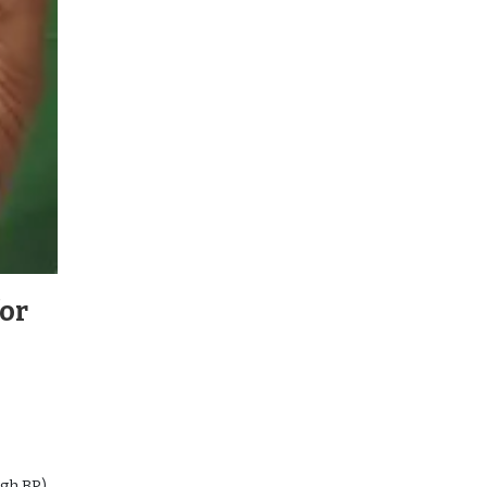
for
High BP)