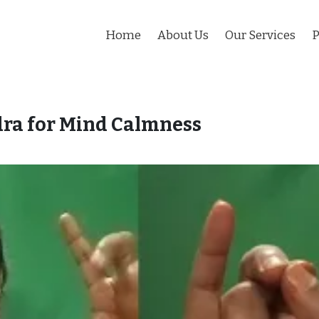
Home
About Us
Our Services
P
ra for Mind Calmness