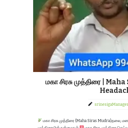
மகா சிரசு முத்திரை | Ma
Headache
srinesigaManage
மகா சிரசு முத்திரை (Maha Siras Mudra)தலை, மனம்
முத்திரையின் நன்மைகள்
மகா சிரசு முத்திரை செய்வ