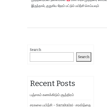
இருந்தால், குறுகிய நேரம் மட்டும் பயிற்சி செய்யவும்
Search
Search
Recent Posts
பஞ்சகம் கணக்கிடும் சூத்திரம்
சரகலை பயிற்சி – Sarakalai- சரவித்தை