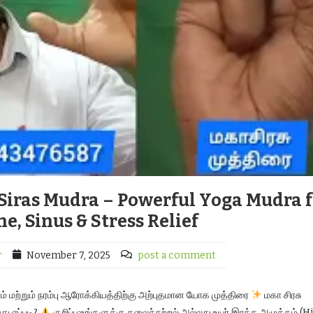
ha Siras Mudra – Powerful Yoga Mudra 
, Sinus & Stress Relief
r
November 7, 2025
post a comment
 மற்றும் நரம்பு ஆரோக்கியத்திற்கு அற்புதமான யோக முத்திரை
மகா சிரசு
து எப்படி?
குறிப்பு:உங்களுக்கு தலைச்சுற்றல் அல்லது உயர் இரத்த அழுத்தம் (