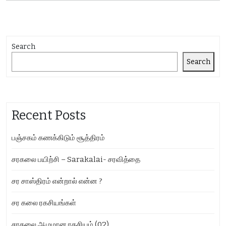
Search
Search
Recent Posts
பஞ்சகம் கணக்கிடும் சூத்திரம்
சரகலை பயிற்சி – Sarakalai- சரவித்தை
சர சாஸ்திரம் என்றால் என்ன ?
சர கலை ரகசியங்கள்
சரகலை ஆழமான ரகசியம் (02)