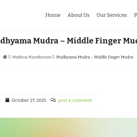
Home
About Us
Our Services
P
dhyama Mudra – Middle Finger Mu
Muthirai Maruthuvam
Madhyama Mudra – Middle Finger Mudra
r
October 27, 2025
post a comment