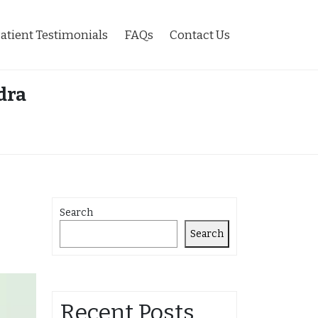
atient Testimonials
FAQs
Contact Us
dra
Search
Search
Recent Posts