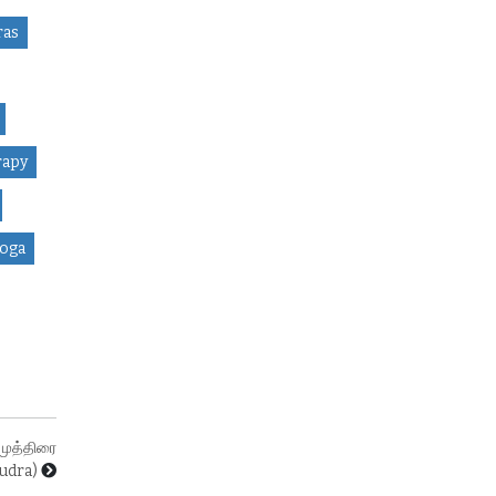
ras
rapy
Yoga
முத்திரை
udra)