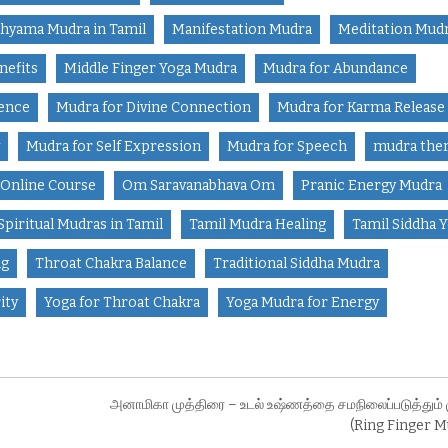
hyama Mudra in Tamil
Manifestation Mudra
Meditation Mud
nefits
Middle Finger Yoga Mudra
Mudra for Abundance
dence
Mudra for Divine Connection
Mudra for Karma Release
Mudra for Self Expression
Mudra for Speech
mudra the
Online Course
Om Saravanabhava Om
Pranic Energy Mudra
Spiritual Mudras in Tamil
Tamil Mudra Healing
Tamil Siddha 
ng
Throat Chakra Balance
Traditional Siddha Mudra
ity
Yoga for Throat Chakra
Yoga Mudra for Energy
அனாமிகா முத்திரை – உடல் உஷ்ணத்தை சமநிலைப்படுத்தும் 
(Ring Finger M