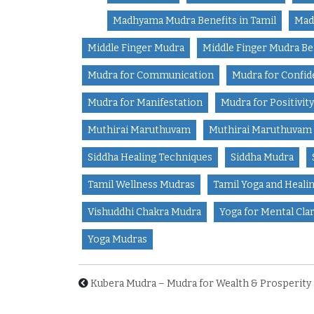
Madhyama Mudra Benefits in Tamil
Mad
Middle Finger Mudra
Middle Finger Mudra Be
Mudra for Communication
Mudra for Confi
Mudra for Manifestation
Mudra for Positivity
Muthirai Maruthuvam
Muthirai Maruthuvam 
Siddha Healing Techniques
Siddha Mudra
Tamil Wellness Mudras
Tamil Yoga and Heali
Vishuddhi Chakra Mudra
Yoga for Mental Clar
Yoga Mudras
Kubera Mudra – Mudra for Wealth & Prosperity