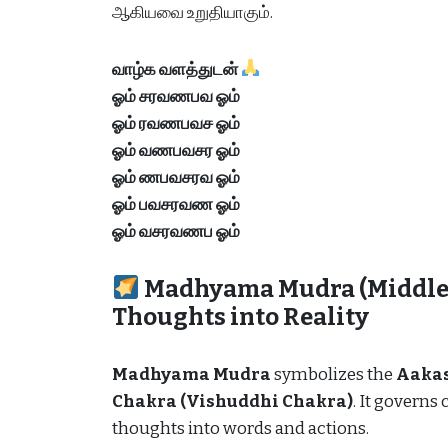
ஆகியவை உறுதியாகும்.
வாழ்க வளத்துடன்
ஓம் சரவணபவ ஓம்
ஓம் ரவணபவ
ச
ஓம்
ஓம் வணபவ
சர
ஓம்
ஓம் ணபவ
சரவ
ஓம்
ஓம் பவ
சரவண
ஓம்
ஓம் வ
சரவணப
ஓம்
Madhyama Mudra (Middle F
Thoughts into Reality
Madhyama Mudra
symbolizes the
Aakas
Chakra (Vishuddhi Chakra)
. It govern
thoughts into words and actions.