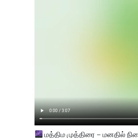
மத்திம முத்திரை – மனதில் 