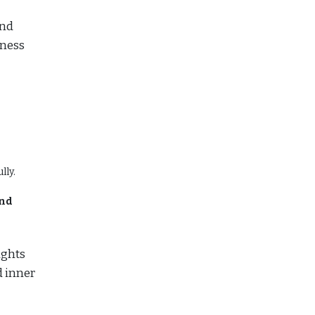
and
eness
lly.
and
ughts
d inner