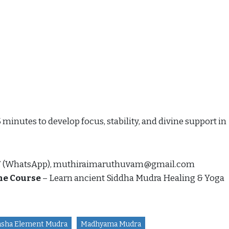
5 minutes to develop focus, stability, and divine support in
7 (WhatsApp), muthiraimaruthuvam@gmail.com
ne Course
– Learn ancient Siddha Mudra Healing & Yoga
asha Element Mudra
Madhyama Mudra