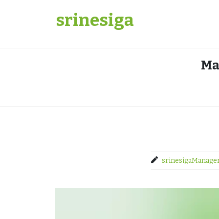
Skip
srinesiga
to
content
Ma
srinesigaManage