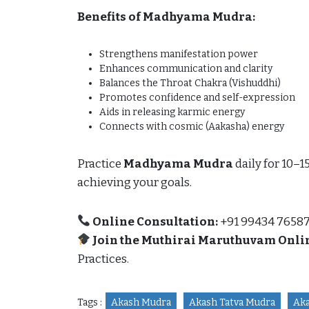
Benefits of Madhyama Mudra:
Strengthens manifestation power
Enhances communication and clarity
Balances the Throat Chakra (Vishuddhi)
Promotes confidence and self-expression
Aids in releasing karmic energy
Connects with cosmic (Aakasha) energy
Practice
Madhyama Mudra
daily for 10–1
achieving your goals.
Online Consultation:
+91 99434 7658
Join the Muthirai Maruthuvam Onli
Practices.
Tags :
Akash Mudra
Akash Tatva Mudra
Ak