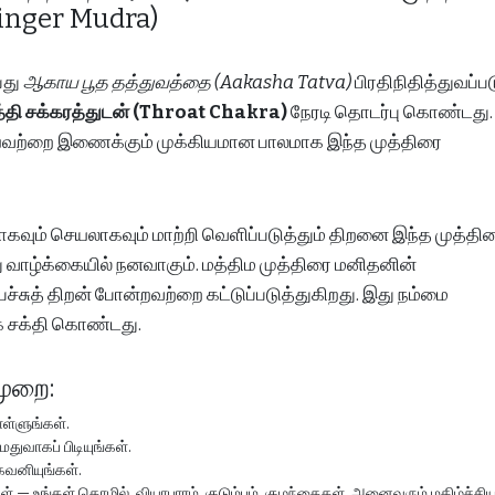
inger Mudra)
பது
ஆகாய பூத தத்துவத்தை (Aakasha Tatva)
பிரதிநிதித்துவப்பட
த்தி சக்கரத்துடன் (Throat Chakra)
நேரடி தொடர்பு கொண்டது.
வற்றை இணைக்கும் முக்கியமான பாலமாக இந்த முத்திரை
ும் செயலாகவும் மாற்றி வெளிப்படுத்தும் திறனை இந்த முத்தி
 வாழ்க்கையில் நனவாகும். மத்திம முத்திரை மனிதனின்
ச்சுத் திறன் போன்றவற்றை கட்டுப்படுத்துகிறது. இது நம்மை
ீக சக்தி கொண்டது.
முறை:
ள்ளுங்கள்.
துவாகப் பிடியுங்கள்.
கவனியுங்கள்.
 உங்கள் தொழில், வியாபாரம், குடும்பம், குழந்தைகள், அனைவரும் மகிழ்ச்சி