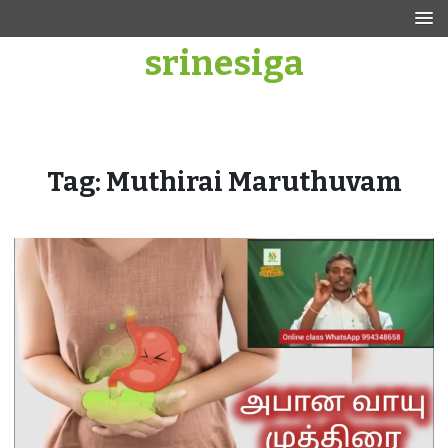
Skip
to
srinesiga
content
Tag:
Muthirai Maruthuvam