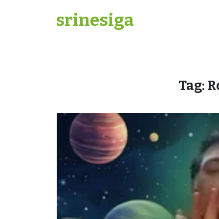
Skip
srinesiga
to
content
Tag:
R