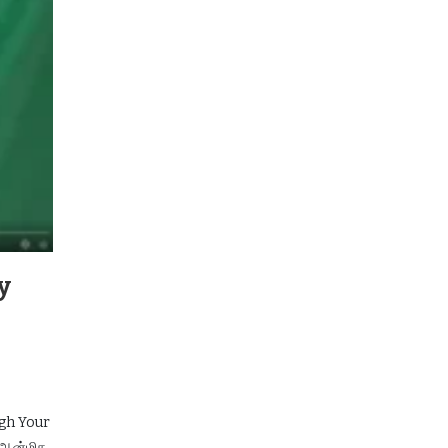
y
ugh Your
ய ஆன்மிக