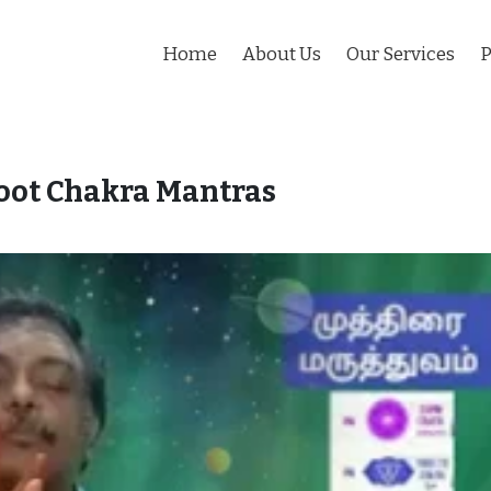
Home
About Us
Our Services
P
oot Chakra Mantras