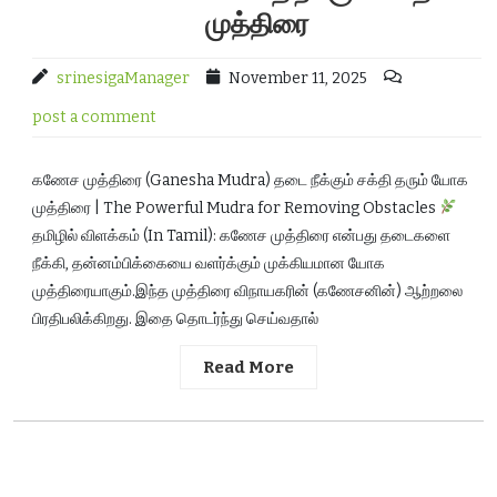
முத்திரை
srinesigaManager
November 11, 2025
post a comment
கணேச முத்திரை (Ganesha Mudra) தடை நீக்கும் சக்தி தரும் யோக
முத்திரை | The Powerful Mudra for Removing Obstacles
தமிழில் விளக்கம் (In Tamil): கணேச முத்திரை என்பது தடைகளை
நீக்கி, தன்னம்பிக்கையை வளர்க்கும் முக்கியமான யோக
முத்திரையாகும்.இந்த முத்திரை விநாயகரின் (கணேசனின்) ஆற்றலை
பிரதிபலிக்கிறது. இதை தொடர்ந்து செய்வதால்
Read More