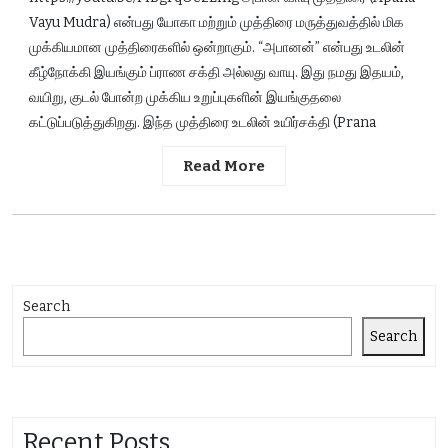
Vayu Mudra) என்பது யோகா மற்றும் முத்திரை மருத்துவத்தில் மிக
முக்கியமான முத்திரைகளில் ஒன்றாகும். “அபானன்” என்பது உடலின்
கீழ்நோக்கி இயங்கும் ப்ராண சக்தி அல்லது வாயு. இது நமது இதயம்,
வயிறு, குடல் போன்ற முக்கிய உறுப்புகளின் இயங்குதலை
கட்டுப்படுத்துகிறது. இந்த முத்திரை உடலின் உயிர்சக்தி (Prana
Read More
Search
Search
Recent Posts