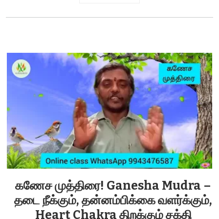
கணேச முத்திரை! Ganesha Mudra –
தடை நீக்கும், தன்னம்பிக்கை வளர்க்கும்,
Heart Chakra திறக்கும் சக்தி