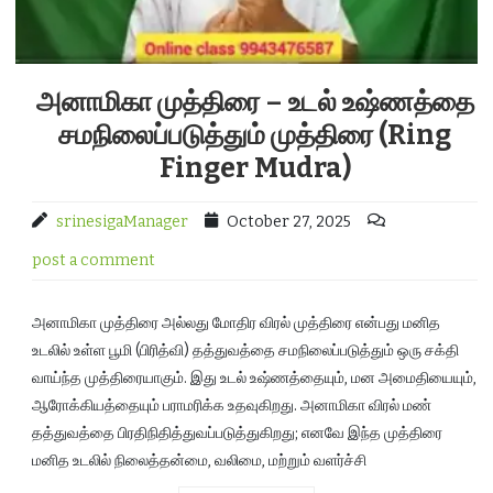
அனாமிகா முத்திரை – உடல் உஷ்ணத்தை
சமநிலைப்படுத்தும் முத்திரை (Ring
Finger Mudra)
srinesigaManager
October 27, 2025
post a comment
அனாமிகா முத்திரை அல்லது மோதிர விரல் முத்திரை என்பது மனித
உடலில் உள்ள பூமி (பிரித்வி) தத்துவத்தை சமநிலைப்படுத்தும் ஒரு சக்தி
வாய்ந்த முத்திரையாகும். இது உடல் உஷ்ணத்தையும், மன அமைதியையும்,
ஆரோக்கியத்தையும் பராமரிக்க உதவுகிறது. அனாமிகா விரல் மண்
தத்துவத்தை பிரதிநிதித்துவப்படுத்துகிறது; எனவே இந்த முத்திரை
மனித உடலில் நிலைத்தன்மை, வலிமை, மற்றும் வளர்ச்சி