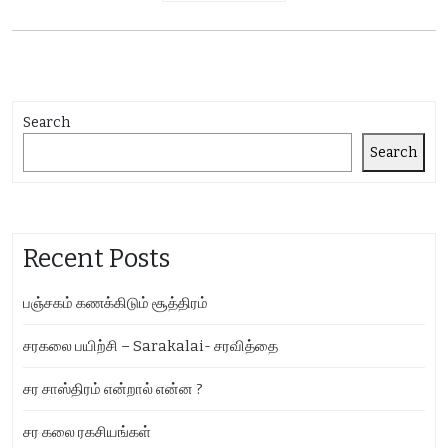
Search
Search
Recent Posts
பஞ்சகம் கணக்கிடும் சூத்திரம்
சரகலை பயிற்சி – Sarakalai- சரவித்தை
சர சாஸ்திரம் என்றால் என்ன ?
சர கலை ரகசியங்கள்