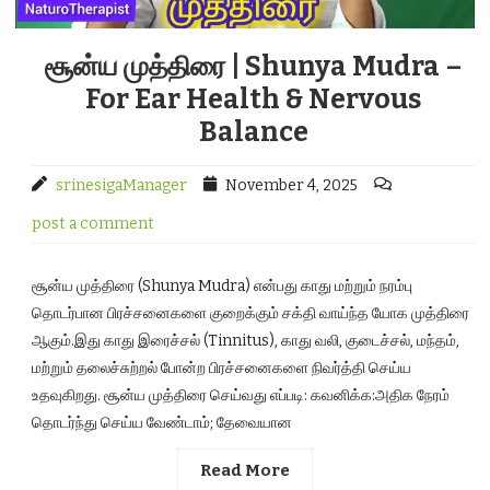
சூன்ய முத்திரை | Shunya Mudra –
For Ear Health & Nervous
Balance
srinesigaManager
November 4, 2025
post a comment
சூன்ய முத்திரை (Shunya Mudra) என்பது காது மற்றும் நரம்பு
தொடர்பான பிரச்சனைகளை குறைக்கும் சக்தி வாய்ந்த யோக முத்திரை
ஆகும்.இது காது இரைச்சல் (Tinnitus), காது வலி, குடைச்சல், மந்தம்,
மற்றும் தலைச்சுற்றல் போன்ற பிரச்சனைகளை நிவர்த்தி செய்ய
உதவுகிறது. சூன்ய முத்திரை செய்வது எப்படி: கவனிக்க:அதிக நேரம்
தொடர்ந்து செய்ய வேண்டாம்; தேவையான
Read More