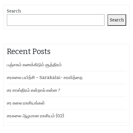
Search
Search
Recent Posts
பஞ்சகம் கணக்கிடும் சூத்திரம்
சரகலை பயிற்சி – Sarakalai- சரவித்தை
சர சாஸ்திரம் என்றால் என்ன ?
சர கலை ரகசியங்கள்
சரகலை ஆழமான ரகசியம் (02)