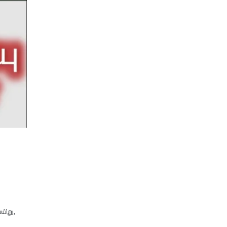
யிறு,