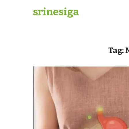
Skip
srinesiga
to
content
Tag: