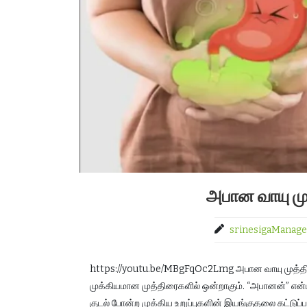
அபான வாயு ம
srinesigaManage
https://youtu.be/MBgFqOc2Lmg அபான வாயு முத்திரை
முக்கியமான முத்திரைகளில் ஒன்றாகும். “அபானன்” என்பத
குடல் போன்ற முக்கிய உறுப்புகளின் இயங்குதலை கட்டுப்பட