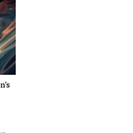
n’s
 பல