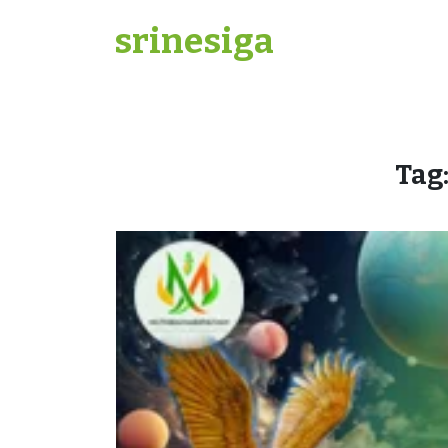
Skip
srinesiga
to
content
Tag