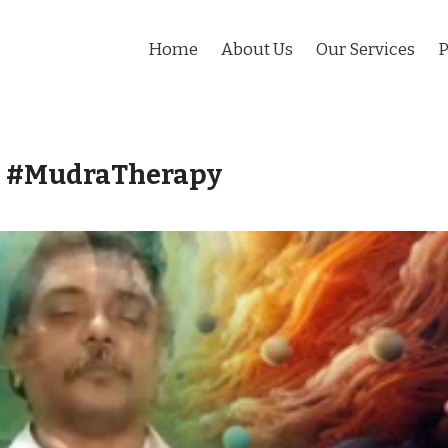
Home
About Us
Our Services
P
:
#MudraTherapy