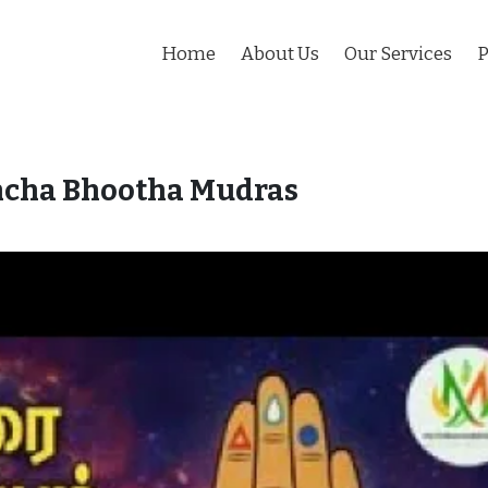
Home
About Us
Our Services
P
cha Bhootha Mudras