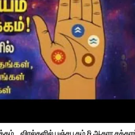
்கம் _ விரல்களில் பஞ்சபூதம் & ஆதார சக்கர