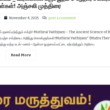
்கள்! அஞ்சலி முத்திரை
r
November 4, 2025
post a comment
ம் குணப்படுத்தும் சக்தி! Muthirai Vaithiyam – The Ancient Science of 
பிரபஞ்ச சக்தியை அறிந்து கொள்ளுங்கள்!Muthirai Vaithiyam* (Mudra Ther
ந்து வந்த உடல்–மனம்–ஆன்மா ஒருமைப்பாட்டை ஏற்படுத்தும் அதிசய
Read More