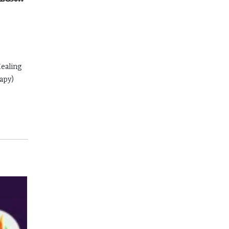
Healing
apy)