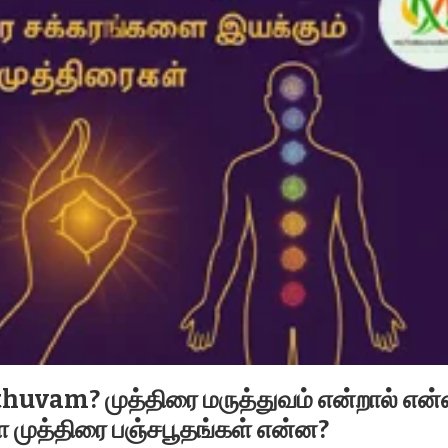
uvam? முத்திரை மருத்துவம் என்றால் என
 முத்திரை பஞ்சபூதங்கள் என்ன?