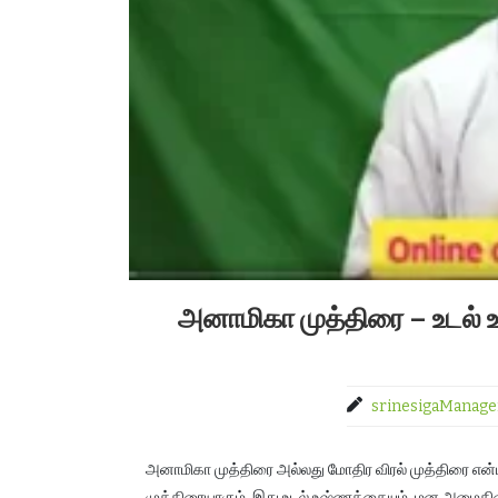
அனாமிகா முத்திரை – உடல் 
srinesigaManage
அனாமிகா முத்திரை அல்லது மோதிர விரல் முத்திரை என்பது
முத்திரையாகும். இது உடல் உஷ்ணத்தையும், மன அமைதி