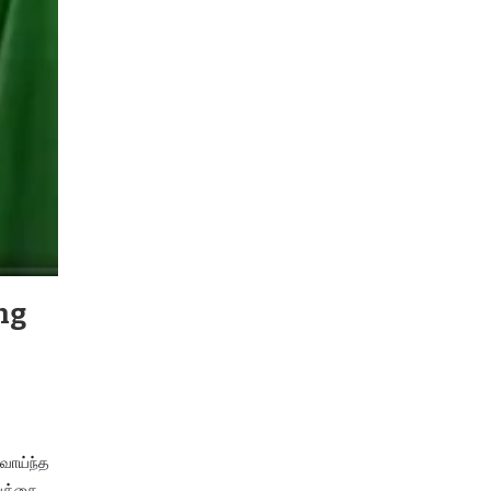
ing
 வாய்ந்த
ுவத்தை