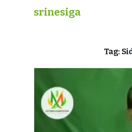
Skip
srinesiga
to
content
Tag:
Si