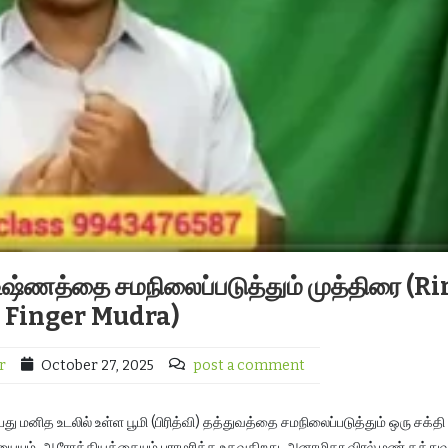
உஷ்ணத்தை சமநிலைப்படுத்தும் முத்திரை (R
Finger Mudra)
r
October 27, 2025
post a comment
 மனித உடலில் உள்ள பூமி (பிரித்வி) தத்துவத்தை சமநிலைப்படுத்தும் ஒரு சக்தி
யையும், ஆரோக்கியத்தையும் பராமரிக்க உதவுகிறது. அனாமிகா விரல் மண் தத்த