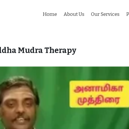
Home
About Us
Our Services
P
ddha Mudra Therapy