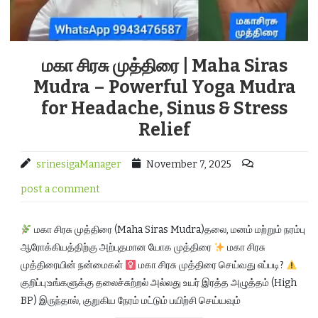
மகா சிரசு முத்திரை | Maha Siras
Mudra – Powerful Yoga Mudra
for Headache, Sinus & Stress
Relief
srinesigaManager
November 7, 2025
post a comment
மகா சிரசு முத்திரை (Maha Siras Mudra)தலை, மனம் மற்றும் நரம்பு
ஆரோக்கியத்திற்கு அற்புதமான யோக முத்திரை
மகா சிரசு
முத்திரையின் நன்மைகள்
மகா சிரசு முத்திரை செய்வது எப்படி?
குறிப்பு:உங்களுக்கு தலைச்சுற்றல் அல்லது உயர் இரத்த அழுத்தம் (High
BP) இருந்தால், குறுகிய நேரம் மட்டும் பயிற்சி செய்யவும்