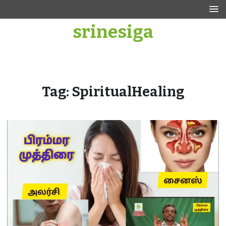
Skip
to
srinesiga
content
Tag:
SpiritualHealing