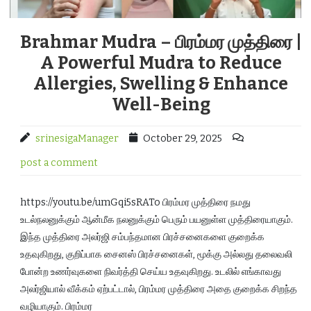
Brahmar Mudra – பிரம்மர முத்திரை |
A Powerful Mudra to Reduce
Allergies, Swelling & Enhance
Well-Being
srinesigaManager
October 29, 2025
post a comment
https://youtu.be/umGqi5sRATo பிரம்மர முத்திரை நமது
உடல்நலனுக்கும் ஆன்மீக நலனுக்கும் பெரும் பயனுள்ள முத்திரையாகும்.
இந்த முத்திரை அலர்ஜி சம்பந்தமான பிரச்சனைகளை குறைக்க
உதவுகிறது, குறிப்பாக சைனஸ் பிரச்சனைகள், மூக்கு அல்லது தலைவலி
போன்ற உணர்வுகளை நிவர்த்தி செய்ய உதவுகிறது. உடலில் எங்காவது
அலர்ஜியால் வீக்கம் ஏற்பட்டால், பிரம்மர முத்திரை அதை குறைக்க சிறந்த
வழியாகும். பிரம்மர