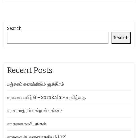
Search
Search
Recent Posts
பஞ்சகம் கணக்கிடும் சூத்திரம்
சரகலை பயிற்சி – Sarakalai- சரவித்தை
சர சாஸ்திரம் என்றால் என்ன ?
சர கலை ரகசியங்கள்
சரகலை ஆழமான ரகசியம் (02)