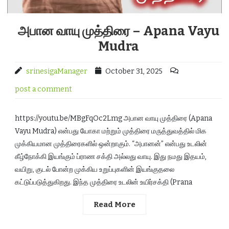
அபான வாயு முத்திரை – Apana Vayu
Mudra
srinesigaManager
October 31, 2025
post a comment
https://youtu.be/MBgFqOc2Lmg அபான வாயு முத்திரை (Apana
Vayu Mudra) என்பது யோகா மற்றும் முத்திரை மருத்துவத்தில் மிக
முக்கியமான முத்திரைகளில் ஒன்றாகும். “அபானன்” என்பது உடலின்
கீழ்நோக்கி இயங்கும் ப்ராண சக்தி அல்லது வாயு. இது நமது இதயம்,
வயிறு, குடல் போன்ற முக்கிய உறுப்புகளின் இயங்குதலை
கட்டுப்படுத்துகிறது. இந்த முத்திரை உடலின் உயிர்சக்தி (Prana
Read More