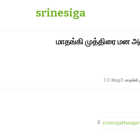
Skip
srinesiga
to
content
மாதங்கி முத்திரை மன அழ
Blog
மாதங்கி 
srinesigaManager