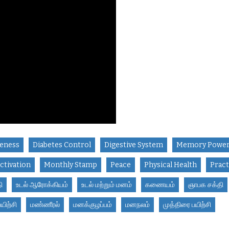
reness
Diabetes Control
Digestive System
Memory Powe
ctivation
Monthly Stamp
Peace
Physical Health
Pract
ி
உடல் ஆரோக்கியம்
உடல் மற்றும் மனம்
கணையம்
ஞாபக சக்தி
பயிற்சி
மண்ணீரல்
மனக்குழப்பம்
மனநலம்
முத்திரை பயிற்சி