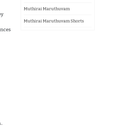
Muthirai Maruthuvam
ey
Muthirai Maruthuvam Shorts
ences
ிட