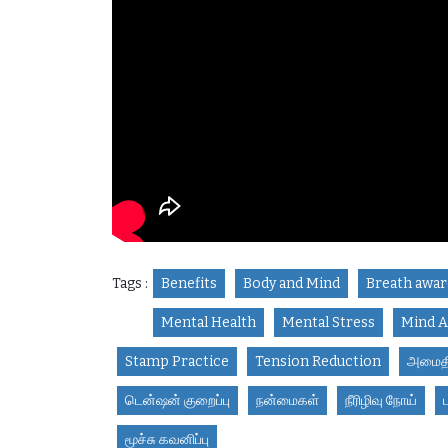
Tags :
Benefits
Body and Mind
Breath awa
Mental Health
Mental Stress
Mind A
Stamp Practice
Tension Reduction
அமைத
டென்ஷன் குறைப்பு
நன்மைகள்
நீரிழிவு நோய்
மூச்சு கவனிப்பு