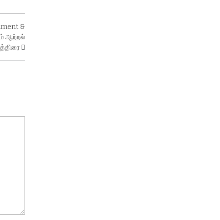
llment &
் ஆற்றல்
ுத்திரை