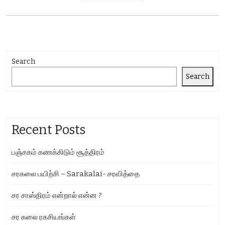
Search
Search
Recent Posts
பஞ்சகம் கணக்கிடும் சூத்திரம்
சரகலை பயிற்சி – Sarakalai- சரவித்தை
சர சாஸ்திரம் என்றால் என்ன ?
சர கலை ரகசியங்கள்