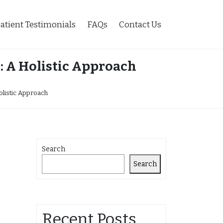
atient Testimonials
FAQs
Contact Us
: A Holistic Approach
olistic Approach
Search
Search
Recent Posts