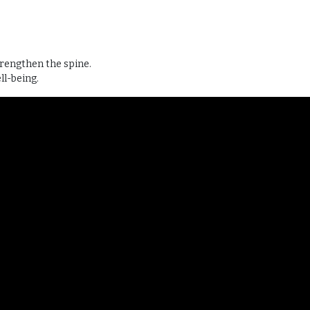
trengthen the spine.
ll-being.