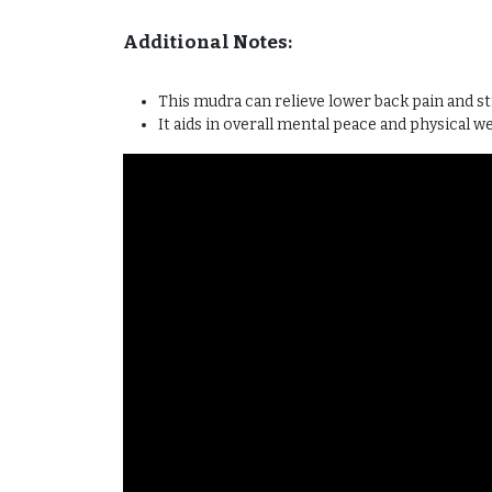
Additional Notes:
This mudra can relieve lower back pain and s
It aids in overall mental peace and physical we