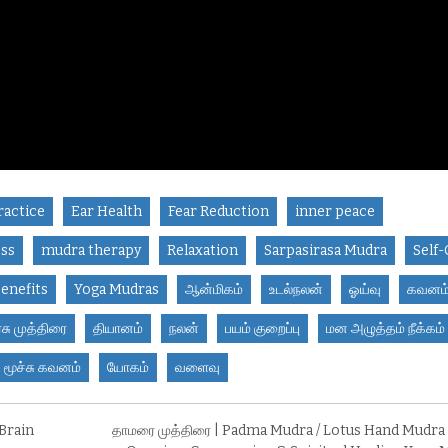
ractice
Ear Health
Fear Reduction
inner peace
ess
mudra therapy
Relaxation
Sarpasirasa Mudra
Self-
enefits
Yoga Mudras
ஆன்மிகம்
உடல்நலன்
ஓய்வு
கவனம
ிரசு முத்திரை
தியானம்
நலன்
பயம் குறைப்பு
மன அழுத்தம் நீக்கம்
மூச்சு கவனம்
யோகம்
வளைவு
Brain
தாமரை முத்திரை | Padma Mudra / Lotus Hand Mudra