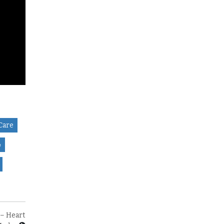
Care
்
 – Heart