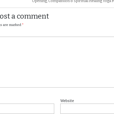
Opening, Compassion & Spiritual Healing Yoga 
Post a comment
lds are marked
*
Website