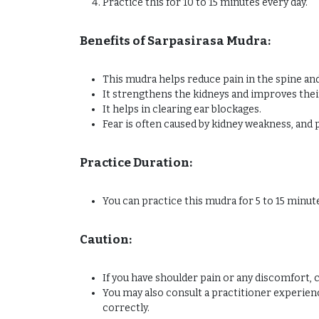
Practice this for 10 to 15 minutes every day.
Benefits of Sarpasirasa Mudra:
This mudra helps reduce pain in the spine and
It strengthens the kidneys and improves thei
It helps in clearing ear blockages.
Fear is often caused by kidney weakness, and p
Practice Duration:
You can practice this mudra for 5 to 15 minute
Caution:
If you have shoulder pain or any discomfort, c
You may also consult a practitioner experie
correctly.