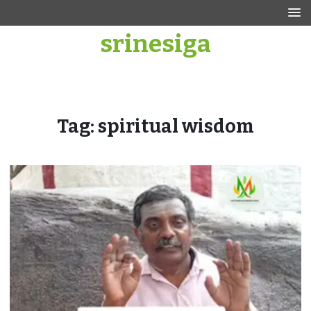
Skip
to
srinesiga
content
Tag:
spiritual wisdom