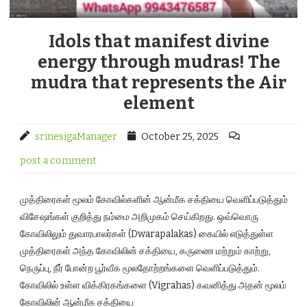
Idols that manifest divine
energy through mudras! The
mudra that represents the Air
element
srinesigaManager
October 25, 2025
post a comment
முத்திரைகள் மூலம் கோவில்களின் ஆன்மீக சக்தியை வெளிப்படுத்தும்
விசேஷங்கள் குறித்து நம்மை அறிமுகம் செய்கிறது. ஒவ்வொரு
கோவிலிலும் துவாரபாலர்கள் (Dwarapalakas) கையில் எடுத்துள்ள
முத்திரைகள் அந்த கோவிலின் சக்தியை, கருணை மற்றும் காற்று,
நெருப்பு, நீர் போன்ற பூர்வீக மூலதோற்றங்களை வெளிப்படுத்தும்.
கோவிலில் உள்ள விக்கிரகங்களை (Vigrahas) கவனித்து அதன் மூலம்
கோவிலின் ஆன்மீக சக்தியை