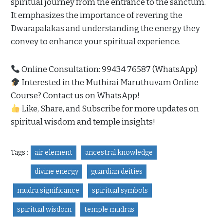
spiritual journey from the entrance to the sanctum.
It emphasizes the importance of revering the
Dwarapalakas and understanding the energy they
convey to enhance your spiritual experience.
Online Consultation: 99434 76587 (WhatsApp)
Interested in the Muthirai Maruthuvam Online
Course? Contact us on WhatsApp!
Like, Share, and Subscribe for more updates on
spiritual wisdom and temple insights!
Tags :
air element
ancestral knowledge
divine energy
guardian deities
mudra significance
spiritual symbols
spiritual wisdom
temple mudras